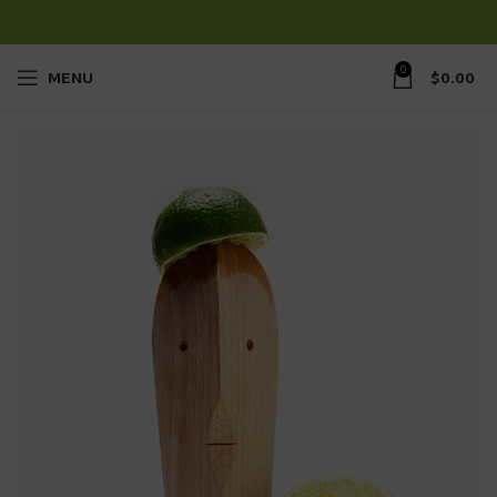
0
MENU
$
0.00