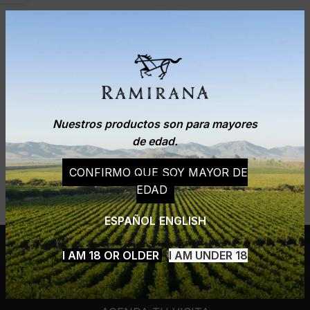
Nuestros productos son para mayores
de edad.
CONFIRMO QUE SOY MAYOR DE
EDAD
ESPAÑOL
ENGLISH
I AM 18 OR OLDER
I AM UNDER 18
SECTOR LA ISLA S/N°, LOTE A, LO MIRANDA, DOÑIHUE. CHILE
(56 72) 2444300
|
info@ventisquero.com